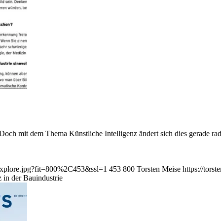
Doch mit dem Thema Künstliche Intelligenz ändert sich dies gerade rad
Nexplore.jpg?fit=800%2C453&ssl=1
453
800
Torsten Meise
https://tor
z in der Bauindustrie