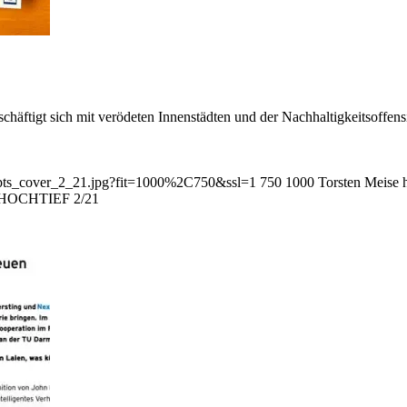
tigt sich mit verödeten Innenstädten und der Nachhaltigkeitsoffens
ncepts_cover_2_21.jpg?fit=1000%2C750&ssl=1
750
1000
Torsten Meise
y HOCHTIEF 2/21