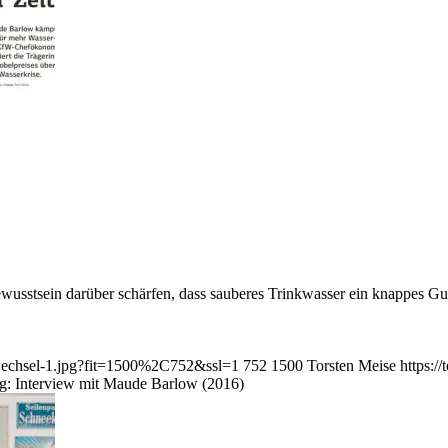
ewusstsein darüber schärfen, dass sauberes Trinkwasser ein knappes G
twechsel-1.jpg?fit=1500%2C752&ssl=1
752
1500
Torsten Meise
https:/
g: Interview mit Maude Barlow (2016)