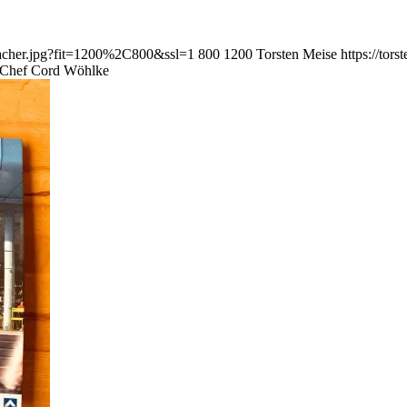
fmacher.jpg?fit=1200%2C800&ssl=1
800
1200
Torsten Meise
https://to
i-Chef Cord Wöhlke