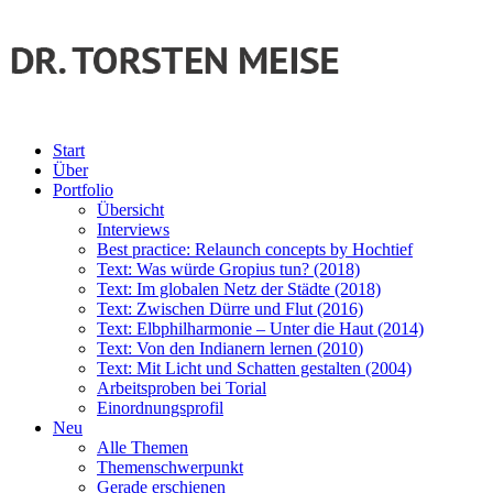
Start
Über
Portfolio
Übersicht
Interviews
Best practice: Relaunch concepts by Hochtief
Text: Was würde Gropius tun? (2018)
Text: Im globalen Netz der Städte (2018)
Text: Zwischen Dürre und Flut (2016)
Text: Elbphilharmonie – Unter die Haut (2014)
Text: Von den Indianern lernen (2010)
Text: Mit Licht und Schatten gestalten (2004)
Arbeitsproben bei Torial
Einordnungsprofil
Neu
Alle Themen
Themenschwerpunkt
Gerade erschienen