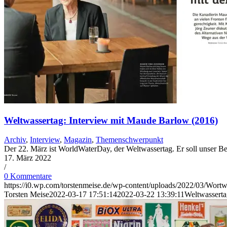
Weltwassertag: Interview mit Maude Barlow (2016)
Archiv
,
Interview
,
Magazin
,
Themenschwerpunkt
Der 22. März ist WorldWaterDay, der Weltwassertag. Er soll unser B
17. März 2022
/
0 Kommentare
https://i0.wp.com/torstenmeise.de/wp-content/uploads/2022/03/Wor
Torsten Meise
2022-03-17 17:51:14
2022-03-22 13:39:11
Weltwasserta