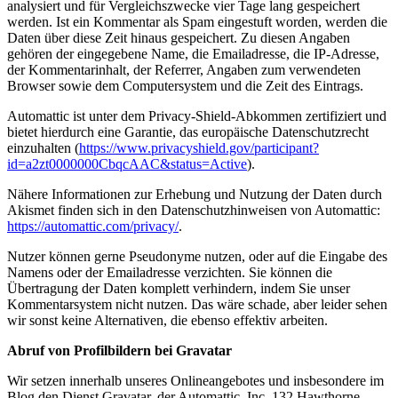
analysiert und für Vergleichszwecke vier Tage lang gespeichert
werden. Ist ein Kommentar als Spam eingestuft worden, werden die
Daten über diese Zeit hinaus gespeichert. Zu diesen Angaben
gehören der eingegebene Name, die Emailadresse, die IP-Adresse,
der Kommentarinhalt, der Referrer, Angaben zum verwendeten
Browser sowie dem Computersystem und die Zeit des Eintrags.
Automattic ist unter dem Privacy-Shield-Abkommen zertifiziert und
bietet hierdurch eine Garantie, das europäische Datenschutzrecht
einzuhalten (
https://www.privacyshield.gov/participant?
id=a2zt0000000CbqcAAC&status=Active
).
Nähere Informationen zur Erhebung und Nutzung der Daten durch
Akismet finden sich in den Datenschutzhinweisen von Automattic:
https://automattic.com/privacy/
.
Nutzer können gerne Pseudonyme nutzen, oder auf die Eingabe des
Namens oder der Emailadresse verzichten. Sie können die
Übertragung der Daten komplett verhindern, indem Sie unser
Kommentarsystem nicht nutzen. Das wäre schade, aber leider sehen
wir sonst keine Alternativen, die ebenso effektiv arbeiten.
Abruf von Profilbildern bei Gravatar
Wir setzen innerhalb unseres Onlineangebotes und insbesondere im
Blog den Dienst Gravatar, der Automattic, Inc. 132 Hawthorne