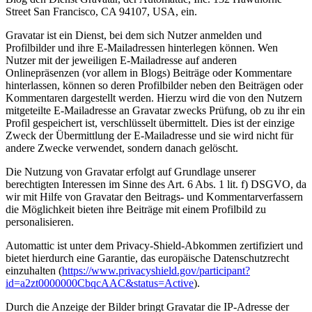
Street San Francisco, CA 94107, USA, ein.
Gravatar ist ein Dienst, bei dem sich Nutzer anmelden und
Profilbilder und ihre E-Mailadressen hinterlegen können. Wen
Nutzer mit der jeweiligen E-Mailadresse auf anderen
Onlinepräsenzen (vor allem in Blogs) Beiträge oder Kommentare
hinterlassen, können so deren Profilbilder neben den Beiträgen oder
Kommentaren dargestellt werden. Hierzu wird die von den Nutzern
mitgeteilte E-Mailadresse an Gravatar zwecks Prüfung, ob zu ihr ein
Profil gespeichert ist, verschlüsselt übermittelt. Dies ist der einzige
Zweck der Übermittlung der E-Mailadresse und sie wird nicht für
andere Zwecke verwendet, sondern danach gelöscht.
Die Nutzung von Gravatar erfolgt auf Grundlage unserer
berechtigten Interessen im Sinne des Art. 6 Abs. 1 lit. f) DSGVO, da
wir mit Hilfe von Gravatar den Beitrags- und Kommentarverfassern
die Möglichkeit bieten ihre Beiträge mit einem Profilbild zu
personalisieren.
Automattic ist unter dem Privacy-Shield-Abkommen zertifiziert und
bietet hierdurch eine Garantie, das europäische Datenschutzrecht
einzuhalten (
https://www.privacyshield.gov/participant?
id=a2zt0000000CbqcAAC&status=Active
).
Durch die Anzeige der Bilder bringt Gravatar die IP-Adresse der