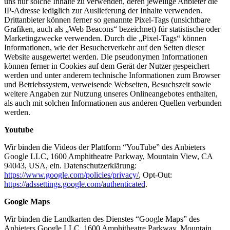
uns nur solche Inhalte zu verwenden, deren jeweilige Anbieter die
IP-Adresse lediglich zur Auslieferung der Inhalte verwenden.
Drittanbieter können ferner so genannte Pixel-Tags (unsichtbare
Grafiken, auch als „Web Beacons“ bezeichnet) für statistische oder
Marketingzwecke verwenden. Durch die „Pixel-Tags“ können
Informationen, wie der Besucherverkehr auf den Seiten dieser
Website ausgewertet werden. Die pseudonymen Informationen
können ferner in Cookies auf dem Gerät der Nutzer gespeichert
werden und unter anderem technische Informationen zum Browser
und Betriebssystem, verweisende Webseiten, Besuchszeit sowie
weitere Angaben zur Nutzung unseres Onlineangebotes enthalten,
als auch mit solchen Informationen aus anderen Quellen verbunden
werden.
Youtube
Wir binden die Videos der Plattform “YouTube” des Anbieters
Google LLC, 1600 Amphitheatre Parkway, Mountain View, CA
94043, USA, ein. Datenschutzerklärung:
https://www.google.com/policies/privacy/
, Opt-Out:
https://adssettings.google.com/authenticated
.
Google Maps
Wir binden die Landkarten des Dienstes “Google Maps” des
Anbieters Google LLC, 1600 Amphitheatre Parkway, Mountain