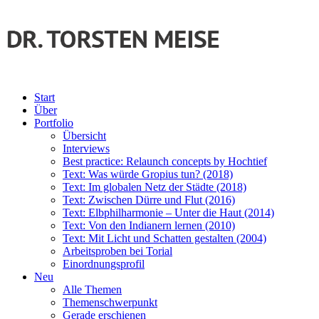
Start
Über
Portfolio
Übersicht
Interviews
Best practice: Relaunch concepts by Hochtief
Text: Was würde Gropius tun? (2018)
Text: Im globalen Netz der Städte (2018)
Text: Zwischen Dürre und Flut (2016)
Text: Elbphilharmonie – Unter die Haut (2014)
Text: Von den Indianern lernen (2010)
Text: Mit Licht und Schatten gestalten (2004)
Arbeitsproben bei Torial
Einordnungsprofil
Neu
Alle Themen
Themenschwerpunkt
Gerade erschienen