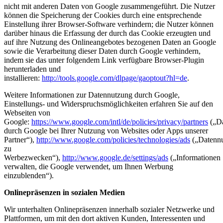
nicht mit anderen Daten von Google zusammengeführt. Die Nutzer
können die Speicherung der Cookies durch eine entsprechende
Einstellung ihrer Browser-Software verhindern; die Nutzer können
darüber hinaus die Erfassung der durch das Cookie erzeugten und
auf ihre Nutzung des Onlineangebotes bezogenen Daten an Google
sowie die Verarbeitung dieser Daten durch Google verhindern,
indem sie das unter folgendem Link verfügbare Browser-Plugin
herunterladen und
installieren:
http://tools.google.com/dlpage/gaoptout?hl=de
.
Weitere Informationen zur Datennutzung durch Google,
Einstellungs- und Widerspruchsmöglichkeiten erfahren Sie auf den
Webseiten von
Google:
https://www.google.com/intl/de/policies/privacy/partners
(„Da
durch Google bei Ihrer Nutzung von Websites oder Apps unserer
Partner“),
http://www.google.com/policies/technologies/ads
(„Datenn
zu
Werbezwecken“),
http://www.google.de/settings/ads
(„Informationen
verwalten, die Google verwendet, um Ihnen Werbung
einzublenden“).
Onlinepräsenzen in sozialen Medien
Wir unterhalten Onlinepräsenzen innerhalb sozialer Netzwerke und
Plattformen, um mit den dort aktiven Kunden, Interessenten und