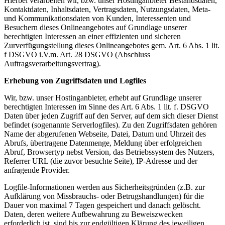
Hierbei verarbeiten wir, bzw. unser Hostinganbieter Bestandsdaten,
Kontaktdaten, Inhaltsdaten, Vertragsdaten, Nutzungsdaten, Meta-
und Kommunikationsdaten von Kunden, Interessenten und
Besuchern dieses Onlineangebotes auf Grundlage unserer
berechtigten Interessen an einer effizienten und sicheren
Zurverfügungstellung dieses Onlineangebotes gem. Art. 6 Abs. 1 lit.
f DSGVO i.V.m. Art. 28 DSGVO (Abschluss
Auftragsverarbeitungsvertrag).
Erhebung von Zugriffsdaten und Logfiles
Wir, bzw. unser Hostinganbieter, erhebt auf Grundlage unserer
berechtigten Interessen im Sinne des Art. 6 Abs. 1 lit. f. DSGVO
Daten über jeden Zugriff auf den Server, auf dem sich dieser Dienst
befindet (sogenannte Serverlogfiles). Zu den Zugriffsdaten gehören
Name der abgerufenen Webseite, Datei, Datum und Uhrzeit des
Abrufs, übertragene Datenmenge, Meldung über erfolgreichen
Abruf, Browsertyp nebst Version, das Betriebssystem des Nutzers,
Referrer URL (die zuvor besuchte Seite), IP-Adresse und der
anfragende Provider.
Logfile-Informationen werden aus Sicherheitsgründen (z.B. zur
Aufklärung von Missbrauchs- oder Betrugshandlungen) für die
Dauer von maximal 7 Tagen gespeichert und danach gelöscht.
Daten, deren weitere Aufbewahrung zu Beweiszwecken
erforderlich ist, sind bis zur endgültigen Klärung des jeweiligen