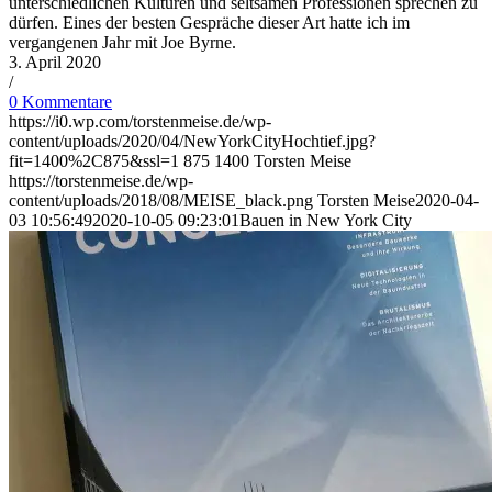
unterschiedlichen Kulturen und seltsamen Professionen sprechen zu
dürfen. Eines der besten Gespräche dieser Art hatte ich im
vergangenen Jahr mit Joe Byrne.
3. April 2020
/
0 Kommentare
https://i0.wp.com/torstenmeise.de/wp-
content/uploads/2020/04/NewYorkCityHochtief.jpg?
fit=1400%2C875&ssl=1
875
1400
Torsten Meise
https://torstenmeise.de/wp-
content/uploads/2018/08/MEISE_black.png
Torsten Meise
2020-04-
03 10:56:49
2020-10-05 09:23:01
Bauen in New York City