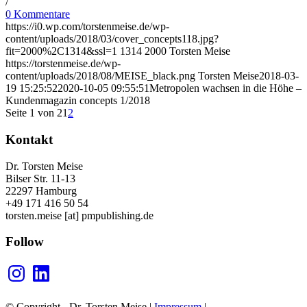
/
0 Kommentare
https://i0.wp.com/torstenmeise.de/wp-
content/uploads/2018/03/cover_concepts118.jpg?
fit=2000%2C1314&ssl=1
1314
2000
Torsten Meise
https://torstenmeise.de/wp-
content/uploads/2018/08/MEISE_black.png
Torsten Meise
2018-03-
19 15:25:52
2020-10-05 09:55:51
Metropolen wachsen in die Höhe –
Kundenmagazin concepts 1/2018
Seite 1 von 2
1
2
Kontakt
Dr. Torsten Meise
Bilser Str. 11-13
22297 Hamburg
+49 171 416 50 54
torsten.meise [at] pmpublishing.de
Follow
Instagram
LinkedIn
© Copyright - Dr. Torsten Meise |
Impressum
|