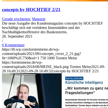
concepts by HOCHTIEF 2/21
Gerade erschienen
,
Magazin
Die neue Ausgabe des Kundenmagazins concepts by HOCHTIEF
beschäftigt sich mit verödeten Innenstädten und der
Nachhaltigkeitsoffensive des Baukonzerns.
28. September 2021
/
0 Kommentare
https://i0.wp.com/torstenmeise.de/wp-
content/uploads/2021/09/concepts_cover_2_21.jpg?
fit=1000%2C750&ssl=1
750
1000
Torsten Meise
https://torstenmeise.de/wp-
content/uploads/2018/08/MEISE_black.png
Torsten Meise
2021-09-
28 16:49:31
2021-09-28 16:49:32
concepts by HOCHTIEF 2/21