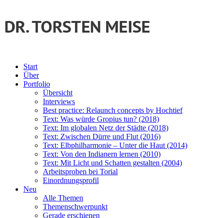
Start
Über
Portfolio
Übersicht
Interviews
Best practice: Relaunch concepts by Hochtief
Text: Was würde Gropius tun? (2018)
Text: Im globalen Netz der Städte (2018)
Text: Zwischen Dürre und Flut (2016)
Text: Elbphilharmonie – Unter die Haut (2014)
Text: Von den Indianern lernen (2010)
Text: Mit Licht und Schatten gestalten (2004)
Arbeitsproben bei Torial
Einordnungsprofil
Neu
Alle Themen
Themenschwerpunkt
Gerade erschienen