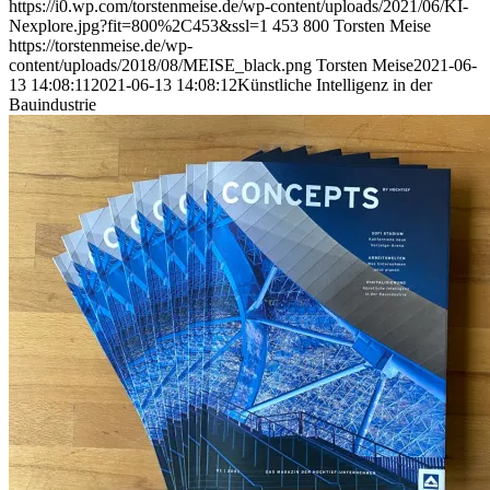
https://i0.wp.com/torstenmeise.de/wp-content/uploads/2021/06/KI-
Nexplore.jpg?fit=800%2C453&ssl=1
453
800
Torsten Meise
https://torstenmeise.de/wp-
content/uploads/2018/08/MEISE_black.png
Torsten Meise
2021-06-
13 14:08:11
2021-06-13 14:08:12
Künstliche Intelligenz in der
Bauindustrie