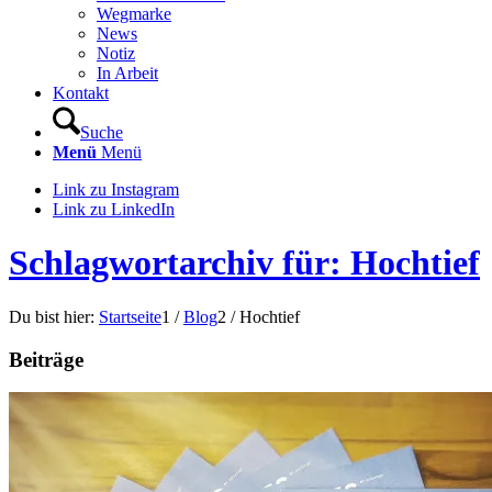
Wegmarke
News
Notiz
In Arbeit
Kontakt
Suche
Menü
Menü
Link zu Instagram
Link zu LinkedIn
Schlagwortarchiv für: Hochtief
Du bist hier:
Startseite
1
/
Blog
2
/
Hochtief
Beiträge