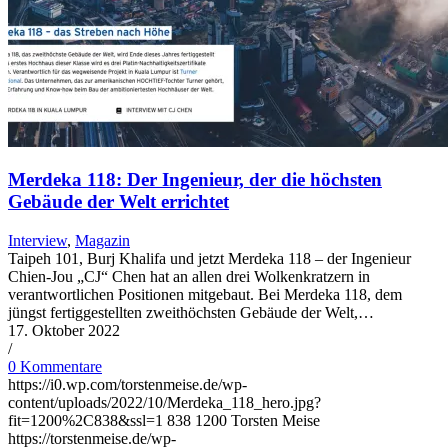
Merdeka 118: Der Ingenieur, der die höchsten
Gebäude der Welt errichtet
Interview
,
Magazin
Taipeh 101, Burj Khalifa und jetzt Merdeka 118 – der Ingenieur
Chien-Jou „CJ“ Chen hat an allen drei Wolkenkratzern in
verantwortlichen Positionen mitgebaut. Bei Merdeka 118, dem
jüngst fertiggestellten zweithöchsten Gebäude der Welt,…
17. Oktober 2022
/
0 Kommentare
https://i0.wp.com/torstenmeise.de/wp-
content/uploads/2022/10/Merdeka_118_hero.jpg?
fit=1200%2C838&ssl=1
838
1200
Torsten Meise
https://torstenmeise.de/wp-