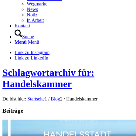
Wegmarke
News
Notiz
In Arbeit
Kontakt
Suche
Menü
Menü
Link zu Instagram
Link zu LinkedIn
Schlagwortarchiv für:
Handelskammer
Du bist hier:
Startseite
1
/
Blog
2
/
Handelskammer
Beiträge