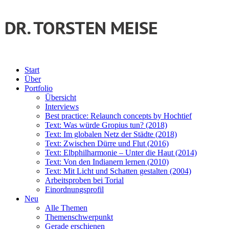
Start
Über
Portfolio
Übersicht
Interviews
Best practice: Relaunch concepts by Hochtief
Text: Was würde Gropius tun? (2018)
Text: Im globalen Netz der Städte (2018)
Text: Zwischen Dürre und Flut (2016)
Text: Elbphilharmonie – Unter die Haut (2014)
Text: Von den Indianern lernen (2010)
Text: Mit Licht und Schatten gestalten (2004)
Arbeitsproben bei Torial
Einordnungsprofil
Neu
Alle Themen
Themenschwerpunkt
Gerade erschienen