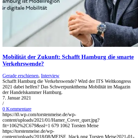
Mobilität der Zukunft: Schafft Hamburg die smarte
Verkehrswende?
Gerade erschienen
,
Interview
Schafft Hamburg die Verkehrswende? Wird der ITS Weltkongress
2021 dabei helfen? Das Schwerpunktthema Mobilität im Magazin
der Handelskammer Hamburg.
7. Januar 2021
/
0 Kommentare
https://i0.wp.com/torstenmeise.de/wp-
content/uploads/2021/01/Hamer_Cover_quer.jpg?
fit=1062%2C679&ssl=1
679
1062
Torsten Meise
https://torstenmeise.de/wp-
content/uploads/2018/08/MEISE_black.png
Torsten Meise
2021-01-