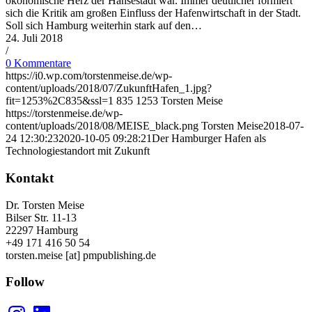
ökonomische Herz der Hansestadt war. Immer deutlicher formiert
sich die Kritik am großen Einfluss der Hafenwirtschaft in der Stadt.
Soll sich Hamburg weiterhin stark auf den…
24. Juli 2018
/
0 Kommentare
https://i0.wp.com/torstenmeise.de/wp-
content/uploads/2018/07/ZukunftHafen_1.jpg?
fit=1253%2C835&ssl=1
835
1253
Torsten Meise
https://torstenmeise.de/wp-
content/uploads/2018/08/MEISE_black.png
Torsten Meise
2018-07-
24 12:30:23
2020-10-05 09:28:21
Der Hamburger Hafen als
Technologiestandort mit Zukunft
Kontakt
Dr. Torsten Meise
Bilser Str. 11-13
22297 Hamburg
+49 171 416 50 54
torsten.meise [at] pmpublishing.de
Follow
Instagram
LinkedIn