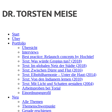
Start
Über
Portfolio
Übersicht
Interviews
Best practice: Relaunch concepts by Hochtief
Text: Was würde Gropius tun? (2018)
Text: Im globalen Netz der Städte (2018)
Text: Zwischen Dürre und Flut (2016)
Text: Elbphilharmonie – Unter die Haut (2014)
Text: Von den Indianern lernen (2010)
Text: Mit Licht und Schatten gestalten (2004)
Arbeitsproben bei Torial
Einordnungsprofil
Neu
Alle Themen
Themenschwerpunkt
Gerade erschienen