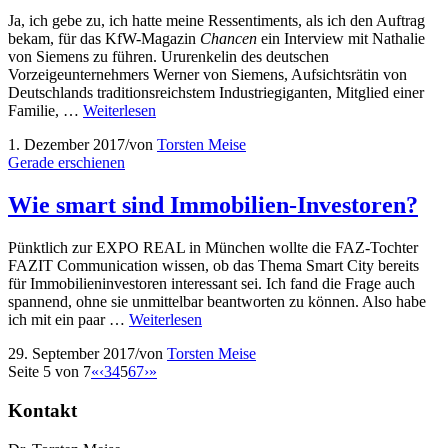
Ja, ich gebe zu, ich hatte meine Ressentiments, als ich den Auftrag
bekam, für das KfW-Magazin
Chancen
ein Interview mit Nathalie
von Siemens zu führen. Ururenkelin des deutschen
Vorzeigeunternehmers Werner von Siemens, Aufsichtsrätin von
Deutschlands traditionsreichstem Industriegiganten, Mitglied einer
Familie, …
Weiterlesen
1. Dezember 2017
/
von
Torsten Meise
Gerade erschienen
Wie smart sind Immobilien-Investoren?
Pünktlich zur EXPO REAL in München wollte die FAZ-Tochter
FAZIT Communication wissen, ob das Thema Smart City bereits
für Immobilieninvestoren interessant sei. Ich fand die Frage auch
spannend, ohne sie unmittelbar beantworten zu können. Also habe
ich mit ein paar …
Weiterlesen
29. September 2017
/
von
Torsten Meise
Seite 5 von 7
«
‹
3
4
5
6
7
›
»
Kontakt