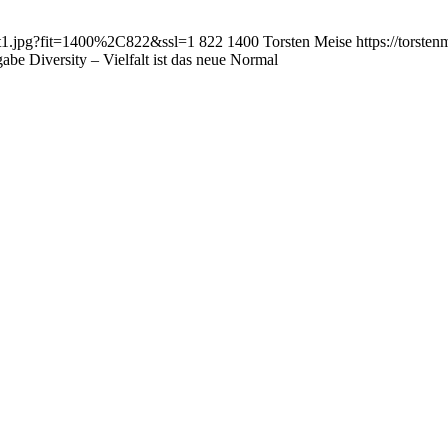
falt1.jpg?fit=1400%2C822&ssl=1
822
1400
Torsten Meise
https://torst
e Diversity – Vielfalt ist das neue Normal