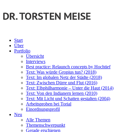
Start
Über
Portfolio
Übersicht
Interviews
Best practice: Relaunch concepts by Hochtief
Text: Was würde Gropius tun? (2018)
Text: Im globalen Netz der Städte (2018)
Text: Zwischen Dürre und Flut (2016)
Text: Elbphilharmonie – Unter die Haut (2014)
Text: Von den Indianern lernen (2010)
Text: Mit Licht und Schatten gestalten (2004)
Arbeitsproben bei Torial
Einordnungsprofil
Neu
Alle Themen
Themenschwerpunkt
Gerade erschienen