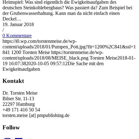
Heimspiel: Was sind eigentlich die Ewigkeitsaufgaben des
deutschen Steinkohlebergbaus? Was passiert da? Zum Beispiel bei
der Grubenwasserhaltung. Kann man da nicht einfach einen
Deckel…
19. Januar 2018
/
0 Kommentare
https://i0.wp.com/torstenmeise.de/wp-
content/uploads/2018/01/Pumpen_Pott.jpg?fit=1200%2C841&ssl=1
841
1200
Torsten Meise
https://torstenmeise.de/wp-
content/uploads/2018/08/MEISE_black.png
Torsten Meise
2018-01-
19 16:07:38
2020-10-05 09:57:12
Die Sache mit den
Ewigkeitsaufgaben
Kontakt
Dr. Torsten Meise
Bilser Str. 11-13
22297 Hamburg
+49 171 416 50 54
torsten.meise [at] pmpublishing.de
Follow
Instagram
LinkedIn