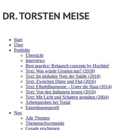
Start
Über
Portfolio
Übersicht
Interviews
Best practice: Relaunch concepts by Hochtief
Text: Was würde Gropius tun? (2018)
Text: Im globalen Netz der Städte (2018)
Text: Zwischen Dürre und Flut (2016)
Text: Elbphilharmonie – Unter die Haut (2014)
Text: Von den Indianern lernen (2010)
Text: Mit Licht und Schatten gestalten (2004)
Arbeitsproben bei Torial
Einordnungsprofil
Neu
Alle Themen
Themenschwerpunkt
Gerade erschienen