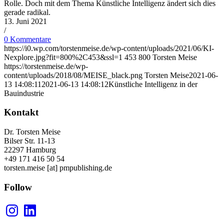
Rolle. Doch mit dem Thema Künstliche Intelligenz ändert sich dies
gerade radikal.
13. Juni 2021
/
0 Kommentare
https://i0.wp.com/torstenmeise.de/wp-content/uploads/2021/06/KI-
Nexplore.jpg?fit=800%2C453&ssl=1
453
800
Torsten Meise
https://torstenmeise.de/wp-
content/uploads/2018/08/MEISE_black.png
Torsten Meise
2021-06-
13 14:08:11
2021-06-13 14:08:12
Künstliche Intelligenz in der
Bauindustrie
Kontakt
Dr. Torsten Meise
Bilser Str. 11-13
22297 Hamburg
+49 171 416 50 54
torsten.meise [at] pmpublishing.de
Follow
Instagram
LinkedIn