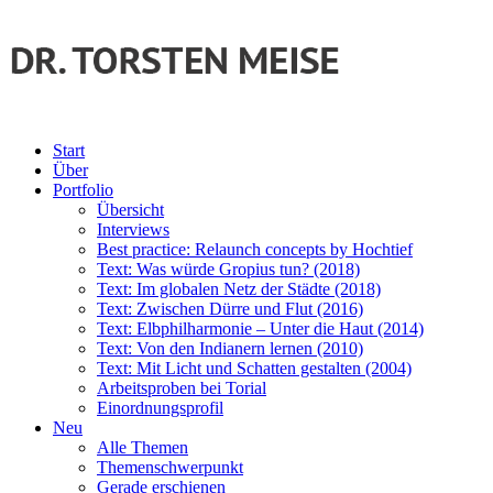
Start
Über
Portfolio
Übersicht
Interviews
Best practice: Relaunch concepts by Hochtief
Text: Was würde Gropius tun? (2018)
Text: Im globalen Netz der Städte (2018)
Text: Zwischen Dürre und Flut (2016)
Text: Elbphilharmonie – Unter die Haut (2014)
Text: Von den Indianern lernen (2010)
Text: Mit Licht und Schatten gestalten (2004)
Arbeitsproben bei Torial
Einordnungsprofil
Neu
Alle Themen
Themenschwerpunkt
Gerade erschienen