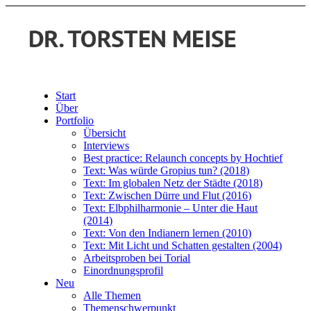
Start
Über
Portfolio
Übersicht
Interviews
Best practice: Relaunch concepts by Hochtief
Text: Was würde Gropius tun? (2018)
Text: Im globalen Netz der Städte (2018)
Text: Zwischen Dürre und Flut (2016)
Text: Elbphilharmonie – Unter die Haut
(2014)
Text: Von den Indianern lernen (2010)
Text: Mit Licht und Schatten gestalten (2004)
Arbeitsproben bei Torial
Einordnungsprofil
Neu
Alle Themen
Themenschwerpunkt