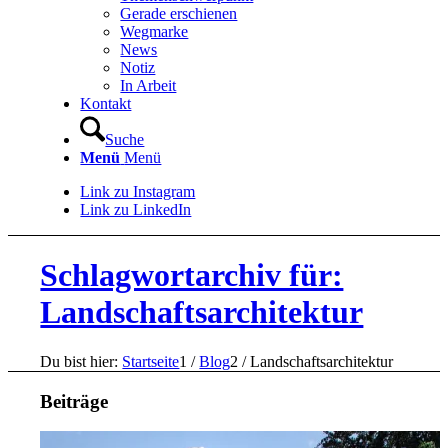
Gerade erschienen
Wegmarke
News
Notiz
In Arbeit
Kontakt
Suche
Menü
Menü
Link zu Instagram
Link zu LinkedIn
Schlagwortarchiv für:
Landschaftsarchitektur
Du bist hier:
Startseite
1
/
Blog
2
/
Landschaftsarchitektur
Beiträge