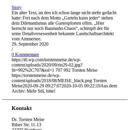
Story
Ein alter Text, an den ich schon lange nicht mehr gedacht
hatte: Frei nach dem Motto „Garteln kann jeder“ stehen
dem Dilettantismus alle Gartenpforten offen. „Hier
herrscht nur noch Baumarkt-Chaos“, schimpft der für
seine Detailversessenheit bekannte Landschaftsarchitekt
vom Ammersee.
29. September 2020
/
0 Kommentare
https://i0.wp.com/torstenmeise.de/wp-
content/uploads/2020/09/rin29-02.jpg?
fit=992%2C707&ssl=1
707
992
Torsten Meise
https://torstenmeise.de/wp-
content/uploads/2018/08/MEISE_black.png
Torsten
Meise
2020-09-29 09:27:07
2020-10-05 09:22:19
Aus dem
Archiv: Mehr Stil, bitte!
Kontakt
Dr. Torsten Meise
Bilser Str. 11-13
22297 Hamburg