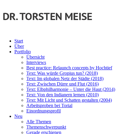
Start
Über
Portfolio
Übersicht
Interviews
Best practice: Relaunch concepts by Hochtief
Text: Was würde Gropius tun? (2018)
Text: Im globalen Netz der Städte (2018)
Text: Zwischen Dürre und Flut (2016)
Text: Elbphilharmonie – Unter die Haut (2014)
Text: Von den Indianern lernen (2010)
Text: Mit Licht und Schatten gestalten (2004)
Arbeitsproben bei Torial
Einordnungsprofil
Neu
Alle Themen
Themenschwerpunkt
Gerade erschienen