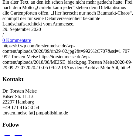
Ein alter Text, an den ich schon lange nicht mehr gedacht hatte: Frei
nach dem Motto „Garteln kann jeder“ stehen dem Dilettantismus
alle Gartenpforten offen. „Hier herrscht nur noch Baumarkt-Chaos“,
schimpft der für seine Detailversessenheit bekannte
Landschaftsarchitekt vom Ammersee.
29. September 2020
/
0 Kommentare
https://i0.wp.com/torstenmeise.de/wp-
content/uploads/2020/09/rin29-02.jpg?fit=992%2C707&ssl=1
707
992
Torsten Meise
https://torstenmeise.de/wp-
content/uploads/2018/08/MEISE_black.png
Torsten Meise
2020-09-
29 09:27:07
2020-10-05 09:22:19
Aus dem Archiv: Mehr Stil, bitte!
Kontakt
Dr. Torsten Meise
Bilser Str. 11-13
22297 Hamburg
+49 171 416 50 54
torsten.meise [at] pmpublishing.de
Follow
Instagram
LinkedIn