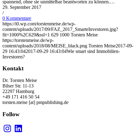
spannend, ohne sie unmittelbar beantworten zu können.…
29. September 2017
/
0 Kommentare
https://i0.wp.com/torstenmeise.de/wp-
content/uploads/2017/09/FAZ_2017_SmarteInvestoren.jpg?
fit=1000%2C629&ssl=1
629
1000
Torsten Meise
https://torstenmeise.de/wp-
content/uploads/2018/08/MEISE_black.png
Torsten Meise
2017-09-
29 16:43:04
2017-09-29 16:43:04
Wie smart sind Immobilien-
Investoren?
Kontakt
Dr. Torsten Meise
Bilser Str. 11-13
22297 Hamburg
+49 171 416 50 54
torsten.meise [at] pmpublishing.de
Follow
Instagram
LinkedIn