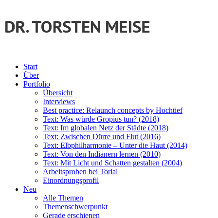
Start
Über
Portfolio
Übersicht
Interviews
Best practice: Relaunch concepts by Hochtief
Text: Was würde Gropius tun? (2018)
Text: Im globalen Netz der Städte (2018)
Text: Zwischen Dürre und Flut (2016)
Text: Elbphilharmonie – Unter die Haut (2014)
Text: Von den Indianern lernen (2010)
Text: Mit Licht und Schatten gestalten (2004)
Arbeitsproben bei Torial
Einordnungsprofil
Neu
Alle Themen
Themenschwerpunkt
Gerade erschienen