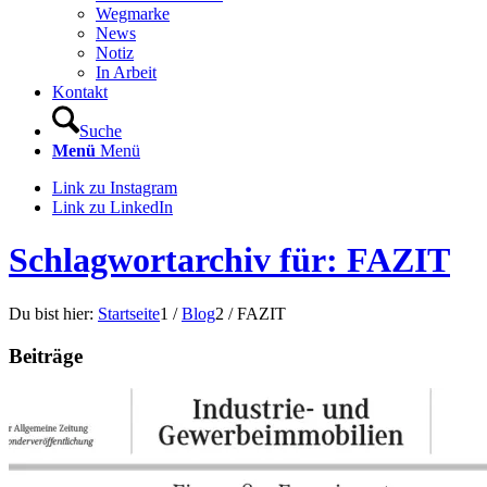
Wegmarke
News
Notiz
In Arbeit
Kontakt
Suche
Menü
Menü
Link zu Instagram
Link zu LinkedIn
Schlagwortarchiv für: FAZIT
Du bist hier:
Startseite
1
/
Blog
2
/
FAZIT
Beiträge