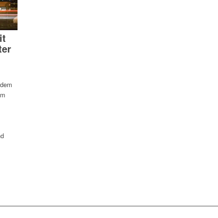
it
ter
, dem
im
nd