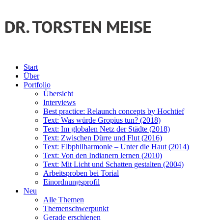
Start
Über
Portfolio
Übersicht
Interviews
Best practice: Relaunch concepts by Hochtief
Text: Was würde Gropius tun? (2018)
Text: Im globalen Netz der Städte (2018)
Text: Zwischen Dürre und Flut (2016)
Text: Elbphilharmonie – Unter die Haut (2014)
Text: Von den Indianern lernen (2010)
Text: Mit Licht und Schatten gestalten (2004)
Arbeitsproben bei Torial
Einordnungsprofil
Neu
Alle Themen
Themenschwerpunkt
Gerade erschienen