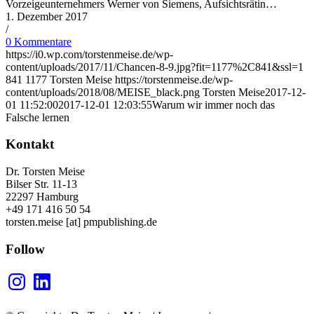
Vorzeigeunternehmers Werner von Siemens, Aufsichtsrätin…
1. Dezember 2017
/
0 Kommentare
https://i0.wp.com/torstenmeise.de/wp-
content/uploads/2017/11/Chancen-8-9.jpg?fit=1177%2C841&ssl=1
841
1177
Torsten Meise
https://torstenmeise.de/wp-
content/uploads/2018/08/MEISE_black.png
Torsten Meise
2017-12-
01 11:52:00
2017-12-01 12:03:55
Warum wir immer noch das
Falsche lernen
Kontakt
Dr. Torsten Meise
Bilser Str. 11-13
22297 Hamburg
+49 171 416 50 54
torsten.meise [at] pmpublishing.de
Follow
Instagram
LinkedIn