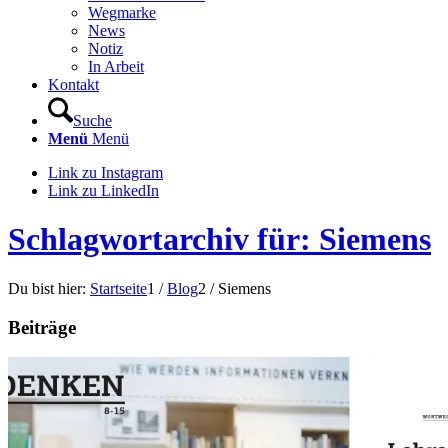
Wegmarke
News
Notiz
In Arbeit
Kontakt
Suche
Menü
Menü
Link zu Instagram
Link zu LinkedIn
Schlagwortarchiv für: Siemens
Du bist hier:
Startseite
1
/
Blog
2
/
Siemens
Beiträge