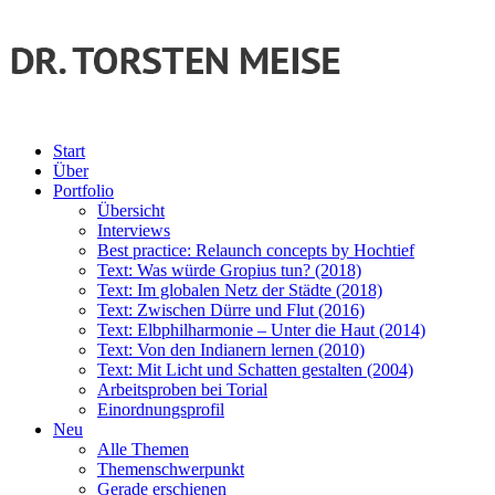
Start
Über
Portfolio
Übersicht
Interviews
Best practice: Relaunch concepts by Hochtief
Text: Was würde Gropius tun? (2018)
Text: Im globalen Netz der Städte (2018)
Text: Zwischen Dürre und Flut (2016)
Text: Elbphilharmonie – Unter die Haut (2014)
Text: Von den Indianern lernen (2010)
Text: Mit Licht und Schatten gestalten (2004)
Arbeitsproben bei Torial
Einordnungsprofil
Neu
Alle Themen
Themenschwerpunkt
Gerade erschienen