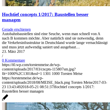
Hochtief concepts 1/2017: Baustellen besser
managen
Gerade erschienen
Autobahnbaustellen sind eine Seuche, wenn man schnell von A
nach B kommen möchte. Aber natürlich sind sie notwendig, denn
die Verkehrsinfrastruktur in Deutschland wurde lange vernachlässigt
und muss jetzt aufwendig saniert und ausgebaut…
23. März 2017
/
0 Kommentare
https://i0.wp.com/torstenmeise.de/wp-
content/uploads/2017/03/cncpts-115807sm.jpg?
fit=1000%2C1301&ssl=1
1301
1000
Torsten Meise
https://torstenmeise.de/wp-
content/uploads/2018/08/MEISE_black.png
Torsten Meise
2017-03-
23 13:43:49
2018-05-21 08:51:37
Hochtief concepts 1/2017:
Baustellen besser managen