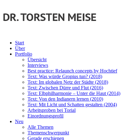
Start
Über
Portfolio
Übersicht
Interviews
Best practice: Relaunch concepts by Hochtief
Text: Was würde Gropius tun? (2018)
Text: Im globalen Netz der Städte (2018)
Text: Zwischen Dürre und Flut (2016)
Text: Elbphilharmonie – Unter die Haut (2014)
Text: Von den Indianern lernen (2010)
Text: Mit Licht und Schatten gestalten (2004)
Arbeitsproben bei Torial
Einordnungsprofil
Neu
Alle Themen
Themenschwerpunkt
Gerade erschienen